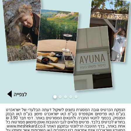
הנפקת הכרטיס וגובה המסגרת נתונים לשיקול דעתה הבלעדי של ישראכרט
בע"מ ו/או פרימיום אקספרס בע"מ ו/או ישראכרט מימון בע"מ ו/או הבנק
המנפיק. בכפוף לתנאי החברה ולתנאים המפורטים באתר. דמי חבר 3.90 ₪
בחודש לכרטיס בלבד. פרטים מלאים לגבי ההטבות ואופן מימושן מפורטות כל
אחת באתר, בדף ההטבה הרלוונטי ובתקנון האתר www.meshekard.co.il.
המועדון וישראכרט אינם אחראים בגין המוצרים ו/או השירותים אשר יסופקו על