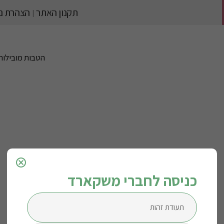
תקנון האתר
הצהרת נג
|
הטבות מובילות
cancel
כניסה לחברי משקארד
תעודת זהות
Back to Home